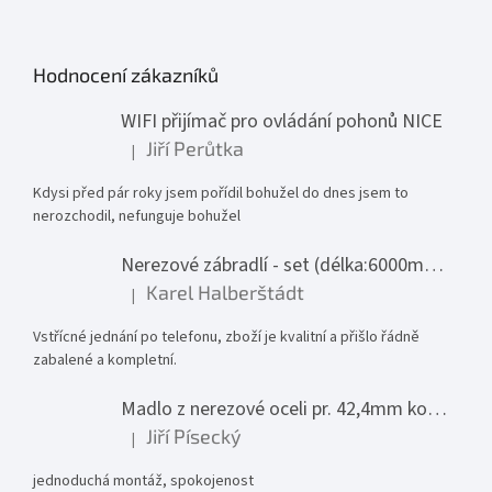
Hodnocení zákazníků
WIFI přijímač pro ovládání pohonů NICE
Jiří Perůtka
|
Hodnocení produktu je 1 z 5 hvězdiček.
Kdysi před pár roky jsem pořídil bohužel do dnes jsem to
nerozchodil, nefunguje bohužel
Nerezové zábradlí - set (délka:6000mm x výška:1000mm)
Karel Halberštádt
|
Hodnocení produktu je 5 z 5 hvězdiček.
Vstřícné jednání po telefonu, zboží je kvalitní a přišlo řádně
zabalené a kompletní.
Madlo z nerezové oceli pr. 42,4mm komplet - model 0116 - 3000mm
Jiří Písecký
|
Hodnocení produktu je 5 z 5 hvězdiček.
jednoduchá montáž, spokojenost