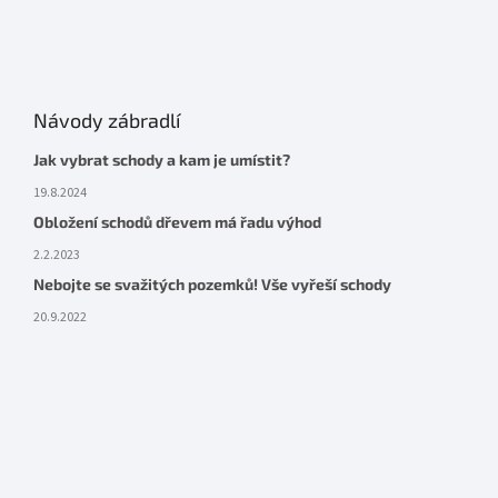
Návody zábradlí
Jak vybrat schody a kam je umístit?
19.8.2024
Obložení schodů dřevem má řadu výhod
2.2.2023
Nebojte se svažitých pozemků! Vše vyřeší schody
20.9.2022