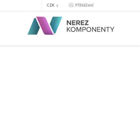
Přejít
Přihlášení
CZK
na
obsah