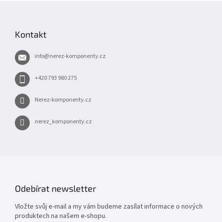
Z
á
p
Kontakt
a
t
info
@
nerez-komponenty.cz
í
+420 793 980 275
Nerez-komponenty.cz
nerez_komponenty.cz
Odebírat newsletter
Vložte svůj e-mail a my vám budeme zasílat informace o nových
produktech na našem e-shopu.