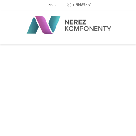
Přejít
Přihlášení
CZK
na
obsah