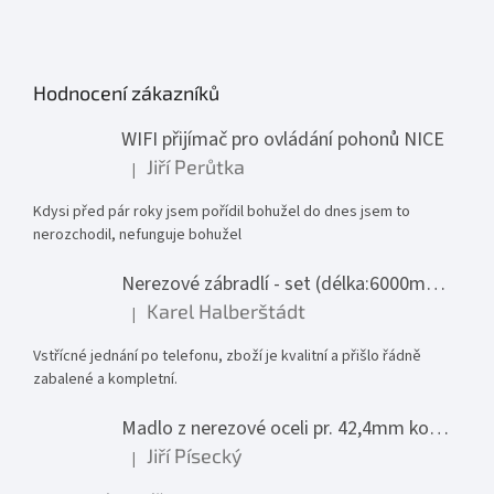
Hodnocení zákazníků
WIFI přijímač pro ovládání pohonů NICE
Jiří Perůtka
|
Hodnocení produktu je 1 z 5 hvězdiček.
Kdysi před pár roky jsem pořídil bohužel do dnes jsem to
nerozchodil, nefunguje bohužel
Nerezové zábradlí - set (délka:6000mm x výška:1000mm)
Karel Halberštádt
|
Hodnocení produktu je 5 z 5 hvězdiček.
Vstřícné jednání po telefonu, zboží je kvalitní a přišlo řádně
zabalené a kompletní.
Madlo z nerezové oceli pr. 42,4mm komplet - model 0116 - 3000mm
Jiří Písecký
|
Hodnocení produktu je 5 z 5 hvězdiček.