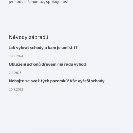
jednoduchá montáž, spokojenost
Návody zábradlí
Jak vybrat schody a kam je umístit?
19.8.2024
Obložení schodů dřevem má řadu výhod
2.2.2023
Nebojte se svažitých pozemků! Vše vyřeší schody
20.9.2022