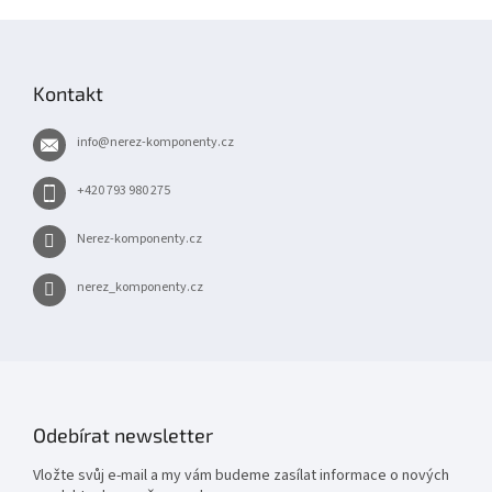
Z
á
p
Kontakt
a
t
info
@
nerez-komponenty.cz
í
+420 793 980 275
Nerez-komponenty.cz
nerez_komponenty.cz
Odebírat newsletter
Vložte svůj e-mail a my vám budeme zasílat informace o nových