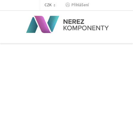
Přejít
Přihlášení
CZK
na
obsah