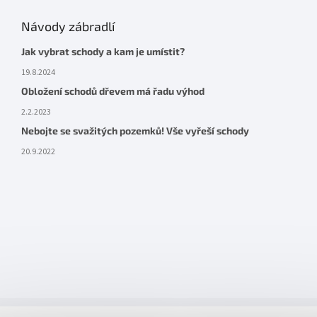
Návody zábradlí
Jak vybrat schody a kam je umístit?
19.8.2024
Obložení schodů dřevem má řadu výhod
2.2.2023
Nebojte se svažitých pozemků! Vše vyřeší schody
20.9.2022