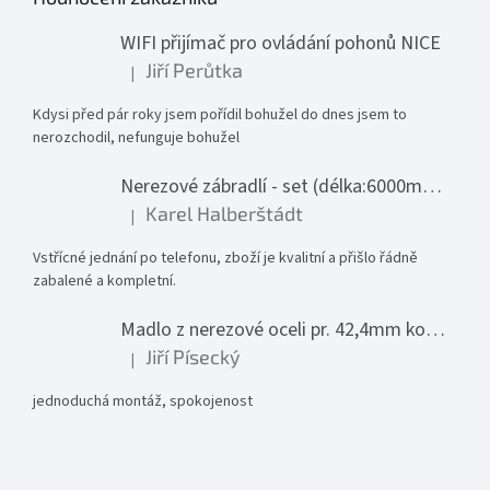
WIFI přijímač pro ovládání pohonů NICE
Jiří Perůtka
|
Hodnocení produktu je 1 z 5 hvězdiček.
Kdysi před pár roky jsem pořídil bohužel do dnes jsem to
nerozchodil, nefunguje bohužel
Nerezové zábradlí - set (délka:6000mm x výška:1000mm)
Karel Halberštádt
|
Hodnocení produktu je 5 z 5 hvězdiček.
Vstřícné jednání po telefonu, zboží je kvalitní a přišlo řádně
zabalené a kompletní.
Madlo z nerezové oceli pr. 42,4mm komplet - model 0116 - 3000mm
Jiří Písecký
|
Hodnocení produktu je 5 z 5 hvězdiček.
jednoduchá montáž, spokojenost