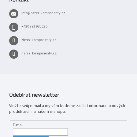
a
t
info
@
nerez-komponenty.cz
í
+420 793 980 275
Nerez-komponenty.cz
nerez_komponenty.cz
Odebírat newsletter
Vložte svůj e-mail a my vám budeme zasílat informace o nových
produktech na našem e-shopu.
E-mail