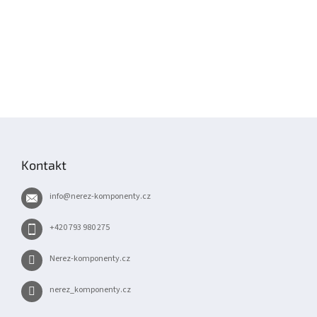
Z
á
p
Kontakt
a
t
info
@
nerez-komponenty.cz
í
+420 793 980 275
Nerez-komponenty.cz
nerez_komponenty.cz