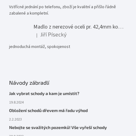
Vstřícné jednání po telefonu, zboží je kvalitní a přišlo řádně
zabalené a kompletní.
Madlo z nerezové oceli pr. 42,4mm komplet - model 0116 - 3000mm
Jiří Písecký
|
Hodnocení produktu je 5 z 5 hvězdiček.
jednoduchá montáž, spokojenost
Návody zábradlí
Jak vybrat schody a kam je umístit?
19.8.2024
Obložení schodů dřevem má řadu výhod
2.2.2023
Nebojte se svažitých pozemků! Vše vyřeší schody