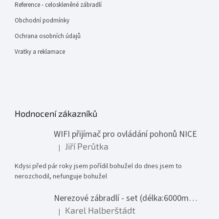
Reference - celoskleněné zábradlí
Obchodní podmínky
Ochrana osobních údajů
Vratky a reklamace
Hodnocení zákazníků
WIFI přijímač pro ovládání pohonů NICE
Jiří Perůtka
|
Hodnocení produktu je 1 z 5 hvězdiček.
Kdysi před pár roky jsem pořídil bohužel do dnes jsem to
nerozchodil, nefunguje bohužel
Nerezové zábradlí - set (délka:6000mm x výška:1000mm)
Karel Halberštádt
|
Hodnocení produktu je 5 z 5 hvězdiček.