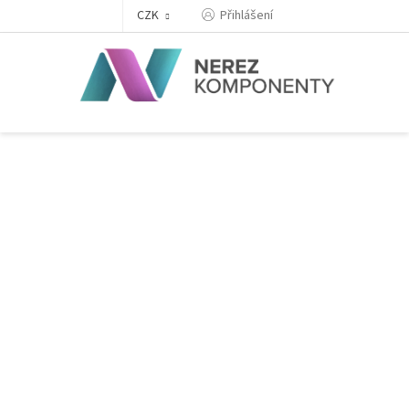
Přejít
Přihlášení
CZK
na
obsah