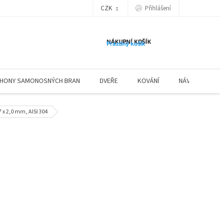
Přihlášení
CZK
NÁKUPNÍ KOŠÍK
Prázdný košík
HONY SAMONOSNÝCH BRAN
DVEŘE
KOVÁNÍ
NÁVODY ZÁBR
x 2,0 mm, AISI 304