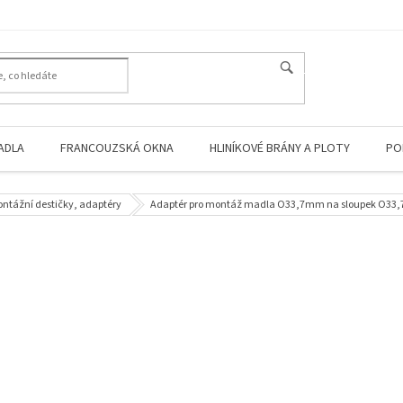
HLEDAT
ADLA
FRANCOUZSKÁ OKNA
HLINÍKOVÉ BRÁNY A PLOTY
PO
ntážní destičky, adaptéry
Adaptér pro montáž madla O33,7mm na sloupek O33,7 