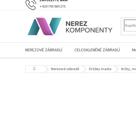
Přejít
+420 793 980 275
na
obsah
NEREZOVÉ ZÁBRADLÍ
CELOSKLENĚNÉ ZÁBRADLÍ
M
Domů
Nerezové zábradlí
Držáky madla
Krčky, mo