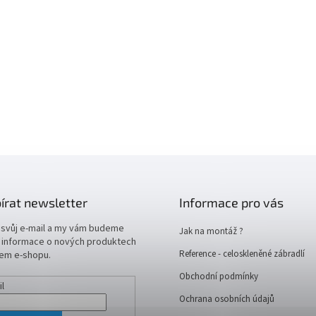
írat newsletter
Informace pro vás
 svůj e-mail a my vám budeme
Jak na montáž ?
t informace o nových produktech
Reference - celoskleněné zábradlí
em e-shopu.
Obchodní podmínky
il
Ochrana osobních údajů