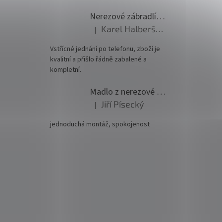
Nerezové zábradlí - set (délka:6000mm x výška:1000mm)
Karel Halberštádt
|
Hodnocení produktu je 5 z 5 hvězdiček.
Vstřícné jednání po telefonu, zboží je
kvalitní a přišlo řádně zabalené a
kompletní.
Madlo z nerezové oceli pr. 42,4mm komplet - model 0116 - 3000mm
Jiří Písecký
|
Hodnocení produktu je 5 z 5 hvězdiček.
jednoduchá montáž, spokojenost