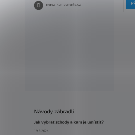
P
nerez_komponenty.cz
Návody zábradlí
Jak vybrat schody a kam je umístit?
19.8.2024