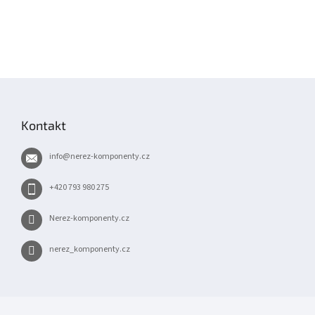
Z
á
p
Kontakt
a
t
info
@
nerez-komponenty.cz
í
+420 793 980 275
Nerez-komponenty.cz
nerez_komponenty.cz