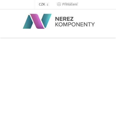
Přejít
Přihlášení
CZK
na
obsah