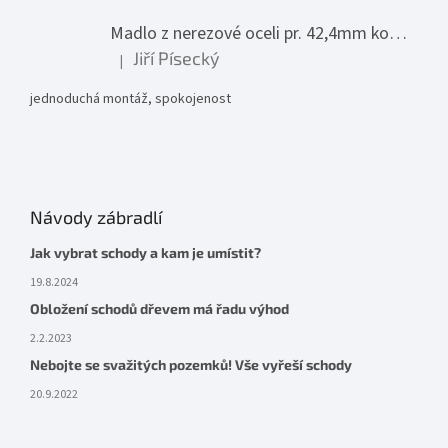
Madlo z nerezové oceli pr. 42,4mm komplet - model 0116 - 3000mm
Jiří Písecký
|
Hodnocení produktu je 5 z 5 hvězdiček.
jednoduchá montáž, spokojenost
Návody zábradlí
Jak vybrat schody a kam je umístit?
19.8.2024
Obložení schodů dřevem má řadu výhod
2.2.2023
Nebojte se svažitých pozemků! Vše vyřeší schody
20.9.2022