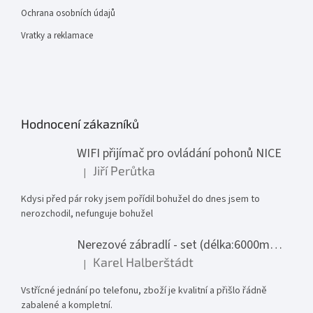
Ochrana osobních údajů
Vratky a reklamace
Hodnocení zákazníků
WIFI přijímač pro ovládání pohonů NICE
Jiří Perůtka
|
Hodnocení produktu je 1 z 5 hvězdiček.
Kdysi před pár roky jsem pořídil bohužel do dnes jsem to
nerozchodil, nefunguje bohužel
Nerezové zábradlí - set (délka:6000mm x výška:1000mm)
Karel Halberštádt
|
Hodnocení produktu je 5 z 5 hvězdiček.
Vstřícné jednání po telefonu, zboží je kvalitní a přišlo řádně
zabalené a kompletní.