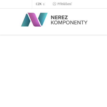
Přejít
Přihlášení
CZK
na
obsah