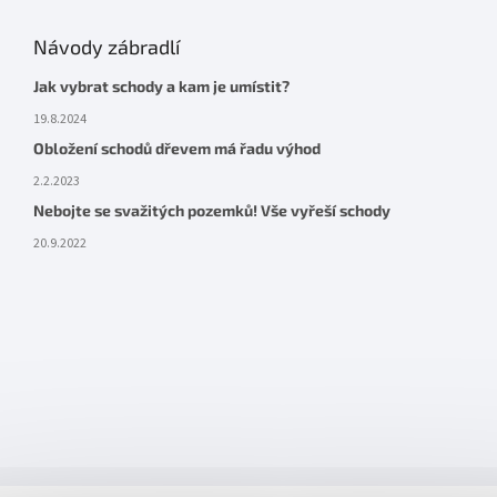
Návody zábradlí
Jak vybrat schody a kam je umístit?
19.8.2024
Obložení schodů dřevem má řadu výhod
2.2.2023
Nebojte se svažitých pozemků! Vše vyřeší schody
20.9.2022