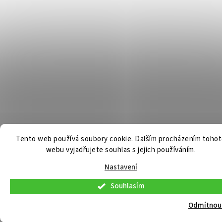
Tento web používá soubory cookie. Dalším procházením toho
webu vyjadřujete souhlas s jejich používáním.
Nastavení
Souhlasím
V pátek 7. 8. 2026 budou osobní konzultace a telefonická podpora dostupné
pouze do 9:00. Osobní odběr již připravených objednávek bude možný
Odmítnou
standardně. Děkujeme za pochopení.