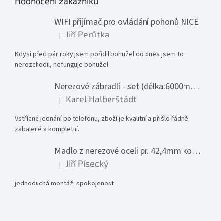
Hodnocení zákazníků
WIFI přijímač pro ovládání pohonů NICE
Jiří Perůtka
|
Hodnocení produktu je 1 z 5 hvězdiček.
Kdysi před pár roky jsem pořídil bohužel do dnes jsem to
nerozchodil, nefunguje bohužel
Nerezové zábradlí - set (délka:6000mm x výška:1000mm)
Karel Halberštádt
|
Hodnocení produktu je 5 z 5 hvězdiček.
Vstřícné jednání po telefonu, zboží je kvalitní a přišlo řádně
zabalené a kompletní.
Madlo z nerezové oceli pr. 42,4mm komplet - model 0116 - 3000mm
Jiří Písecký
|
Hodnocení produktu je 5 z 5 hvězdiček.
jednoduchá montáž, spokojenost