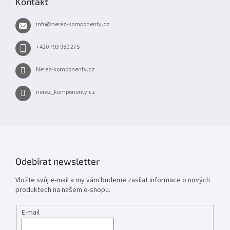
Kontakt
a
t
info
@
nerez-komponenty.cz
í
+420 793 980 275
Nerez-komponenty.cz
nerez_komponenty.cz
Odebírat newsletter
Vložte svůj e-mail a my vám budeme zasílat informace o nových
produktech na našem e-shopu.
E-mail