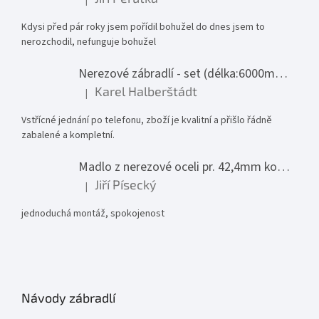
Hodnocení produktu je 1 z 5 hvězdiček.
Kdysi před pár roky jsem pořídil bohužel do dnes jsem to
nerozchodil, nefunguje bohužel
Nerezové zábradlí - set (délka:6000mm x výška:1000mm)
Karel Halberštádt
|
Hodnocení produktu je 5 z 5 hvězdiček.
Vstřícné jednání po telefonu, zboží je kvalitní a přišlo řádně
zabalené a kompletní.
Madlo z nerezové oceli pr. 42,4mm komplet - model 0116 - 3000mm
Jiří Písecký
|
Hodnocení produktu je 5 z 5 hvězdiček.
jednoduchá montáž, spokojenost
Návody zábradlí