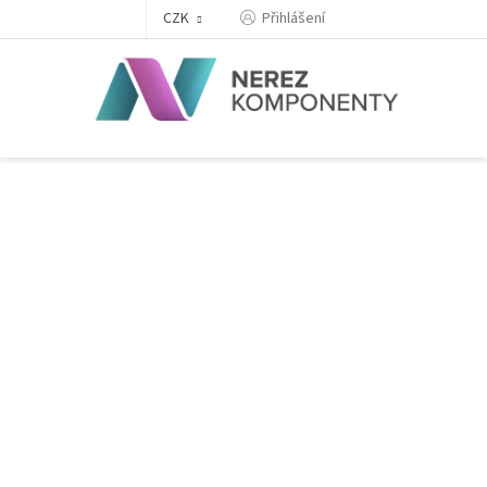
Přejít
Přihlášení
CZK
na
obsah