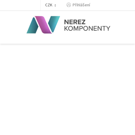
Přejít
Přihlášení
CZK
na
obsah