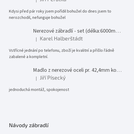
Hodnocení produktu je 1 z 5 hvězdiček.
Kdysi před pár roky jsem pořídil bohužel do dnes jsem to
nerozchodil, nefunguje bohužel
Nerezové zábradlí - set (délka:6000mm x výška:1000mm)
Karel Halberštádt
|
Hodnocení produktu je 5 z 5 hvězdiček.
Vstřícné jednání po telefonu, zboží je kvalitní a přišlo řádně
zabalené a kompletní.
Madlo z nerezové oceli pr. 42,4mm komplet - model 0116 - 3000mm
Jiří Písecký
|
Hodnocení produktu je 5 z 5 hvězdiček.
jednoduchá montáž, spokojenost
Návody zábradlí