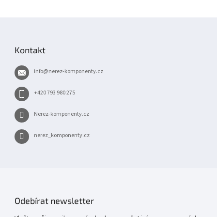
Z
á
p
Kontakt
a
t
info
@
nerez-komponenty.cz
í
+420 793 980 275
Nerez-komponenty.cz
nerez_komponenty.cz
Odebírat newsletter