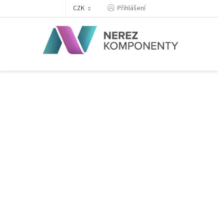
Přejít
Přihlášení
CZK
na
obsah