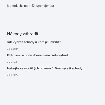
jednoduchá montáž, spokojenost
Návody zábradlí
Jak vybrat schody a kam je umístit?
19.8.2024
Obložení schodů dřevem má řadu výhod
2.2.2023
Nebojte se svažitých pozemků! Vše vyřeší schody
20.9.2022