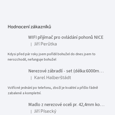
Hodnocení zákazníků
WIFI přijímač pro ovládání pohonů NICE
Jiří Perůtka
|
Hodnocení produktu je 1 z 5 hvězdiček.
Kdysi před pár roky jsem pořídil bohužel do dnes jsem to
nerozchodil, nefunguje bohužel
Nerezové zábradlí - set (délka:6000mm x výška:1000mm)
Karel Halberštádt
|
Hodnocení produktu je 5 z 5 hvězdiček.
Vstřícné jednání po telefonu, zboží je kvalitní a přišlo řádně
zabalené a kompletní.
Madlo z nerezové oceli pr. 42,4mm komplet - model 0116 - 3000mm
Jiří Písecký
|
Hodnocení produktu je 5 z 5 hvězdiček.