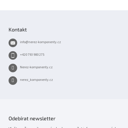
Z
á
p
Kontakt
a
t
info
@
nerez-komponenty.cz
í
+420 793 980 275
Nerez-komponenty.cz
nerez_komponenty.cz
Odebírat newsletter