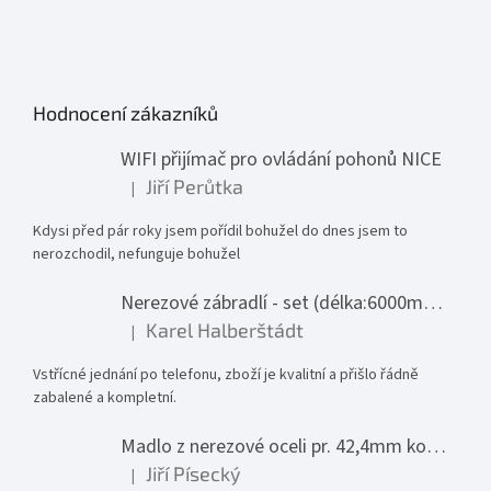
Hodnocení zákazníků
WIFI přijímač pro ovládání pohonů NICE
Jiří Perůtka
|
Hodnocení produktu je 1 z 5 hvězdiček.
Kdysi před pár roky jsem pořídil bohužel do dnes jsem to
nerozchodil, nefunguje bohužel
Nerezové zábradlí - set (délka:6000mm x výška:1000mm)
Karel Halberštádt
|
Hodnocení produktu je 5 z 5 hvězdiček.
Vstřícné jednání po telefonu, zboží je kvalitní a přišlo řádně
zabalené a kompletní.
Madlo z nerezové oceli pr. 42,4mm komplet - model 0116 - 3000mm
Jiří Písecký
|
Hodnocení produktu je 5 z 5 hvězdiček.