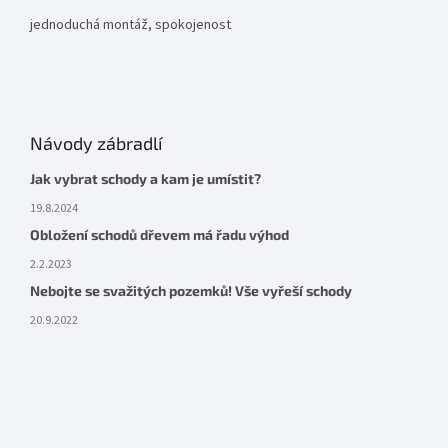
jednoduchá montáž, spokojenost
Návody zábradlí
Jak vybrat schody a kam je umístit?
19.8.2024
Obložení schodů dřevem má řadu výhod
2.2.2023
Nebojte se svažitých pozemků! Vše vyřeší schody
20.9.2022