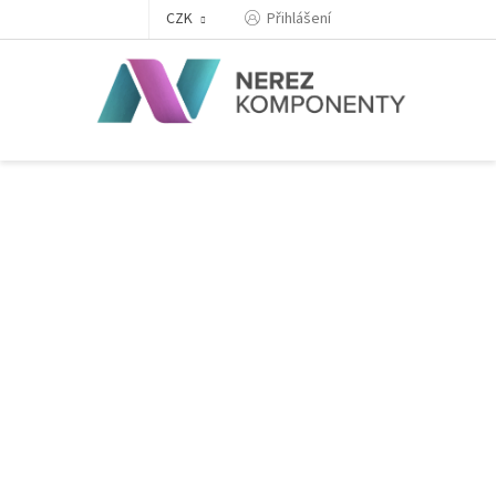
Přejít
Přihlášení
CZK
na
obsah