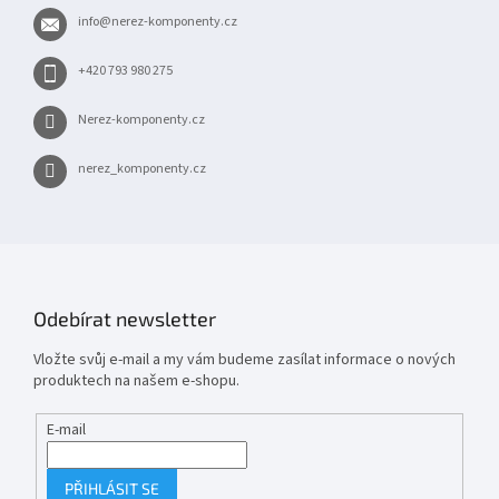
t
info
@
nerez-komponenty.cz
í
+420 793 980 275
Nerez-komponenty.cz
nerez_komponenty.cz
Odebírat newsletter
Vložte svůj e-mail a my vám budeme zasílat informace o nových
produktech na našem e-shopu.
E-mail
PŘIHLÁSIT SE