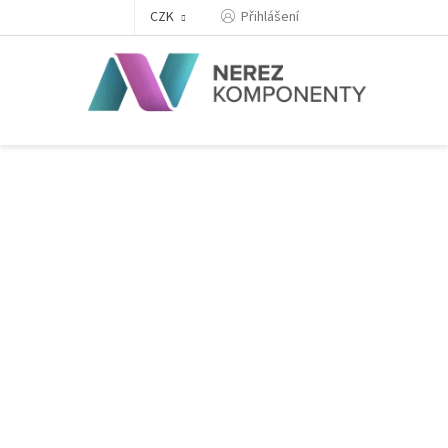
Přejít
Přihlášení
CZK
na
obsah