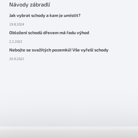
Návody zábradlí
Jak vybrat schody a kam je umístit?
19.8.2024
Obložení schodů dřevem má řadu výhod
2.2.2023
Nebojte se svažitých pozemků! Vše vyřeší schody
20.9.2022