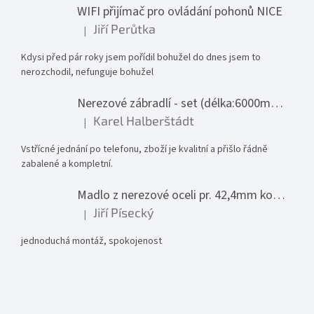
WIFI přijímač pro ovládání pohonů NICE
Jiří Perůtka
|
Hodnocení produktu je 1 z 5 hvězdiček.
Kdysi před pár roky jsem pořídil bohužel do dnes jsem to
nerozchodil, nefunguje bohužel
Nerezové zábradlí - set (délka:6000mm x výška:1000mm)
Karel Halberštádt
|
Hodnocení produktu je 5 z 5 hvězdiček.
Vstřícné jednání po telefonu, zboží je kvalitní a přišlo řádně
zabalené a kompletní.
Madlo z nerezové oceli pr. 42,4mm komplet - model 0116 - 3000mm
Jiří Písecký
|
Hodnocení produktu je 5 z 5 hvězdiček.
jednoduchá montáž, spokojenost