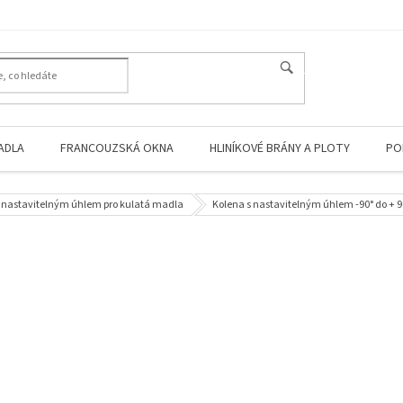
HLEDAT
ADLA
FRANCOUZSKÁ OKNA
HLINÍKOVÉ BRÁNY A PLOTY
PO
s nastavitelným úhlem pro kulatá madla
Kolena s nastavitelným úhlem -90° do + 9