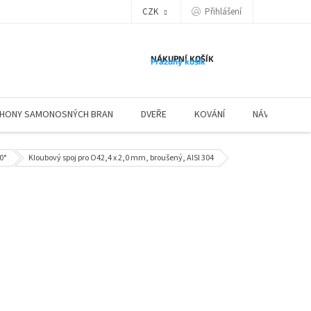
Přihlášení
CZK
NÁKUPNÍ KOŠÍK
Prázdný košík
HONY SAMONOSNÝCH BRAN
DVEŘE
KOVÁNÍ
NÁVODY ZÁBR
0°
Kloubový spoj pro O42,4 x 2,0 mm, broušený, AISI 304