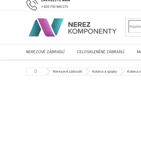
Přejít
+420 793 980 275
na
obsah
NEREZOVÉ ZÁBRADLÍ
CELOSKLENĚNÉ ZÁBRADLÍ
M
Domů
Nerezové zábradlí
Kolena a spojky
Kolena 