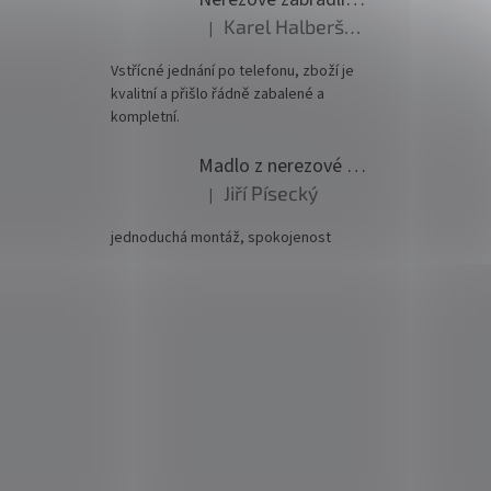
Karel Halberštádt
|
Hodnocení produktu je 5 z 5 hvězdiček.
Vstřícné jednání po telefonu, zboží je
kvalitní a přišlo řádně zabalené a
kompletní.
Madlo z nerezové oceli pr. 42,4mm komplet - model 0116 - 3000mm
Jiří Písecký
|
Hodnocení produktu je 5 z 5 hvězdiček.
jednoduchá montáž, spokojenost