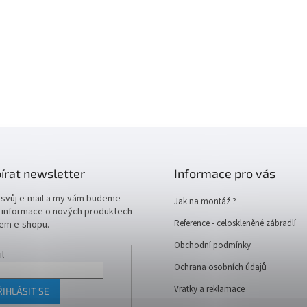
írat newsletter
Informace pro vás
 svůj e-mail a my vám budeme
Jak na montáž ?
t informace o nových produktech
Reference - celoskleněné zábradlí
em e-shopu.
Obchodní podmínky
il
Ochrana osobních údajů
Vratky a reklamace
ŘIHLÁSIT SE