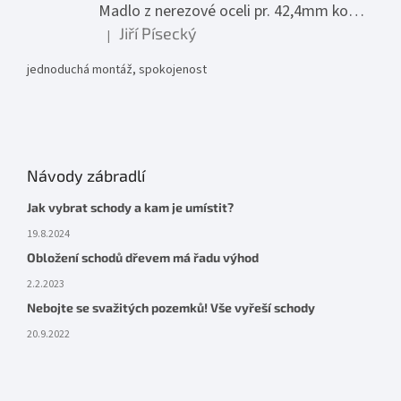
Madlo z nerezové oceli pr. 42,4mm komplet - model 0116 - 3000mm
Jiří Písecký
|
Hodnocení produktu je 5 z 5 hvězdiček.
jednoduchá montáž, spokojenost
Návody zábradlí
Jak vybrat schody a kam je umístit?
19.8.2024
Obložení schodů dřevem má řadu výhod
2.2.2023
Nebojte se svažitých pozemků! Vše vyřeší schody
20.9.2022