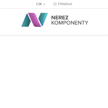
Přejít
Přihlášení
CZK
na
obsah