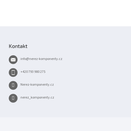
Z
á
p
Kontakt
a
t
info
@
nerez-komponenty.cz
í
+420 793 980 275
Nerez-komponenty.cz
nerez_komponenty.cz