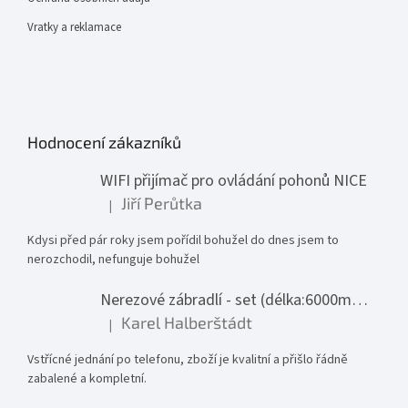
Vratky a reklamace
Hodnocení zákazníků
WIFI přijímač pro ovládání pohonů NICE
Jiří Perůtka
|
Hodnocení produktu je 1 z 5 hvězdiček.
Kdysi před pár roky jsem pořídil bohužel do dnes jsem to
nerozchodil, nefunguje bohužel
Nerezové zábradlí - set (délka:6000mm x výška:1000mm)
Karel Halberštádt
|
Hodnocení produktu je 5 z 5 hvězdiček.
Vstřícné jednání po telefonu, zboží je kvalitní a přišlo řádně
zabalené a kompletní.