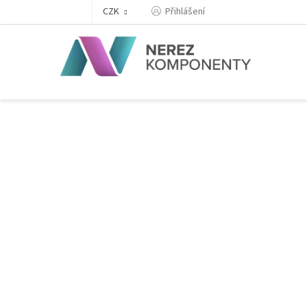
Přejít
Přihlášení
CZK
na
obsah