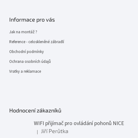
Informace pro vás
Jak na montáž ?
Reference - celoskleněné zábradlí
Obchodní podmínky
Ochrana osobních údajů
Vratky a reklamace
Hodnocení zákazníků
WIFI přijímač pro ovládání pohonů NICE
Jiří Perůtka
|
Hodnocení produktu je 1 z 5 hvězdiček.