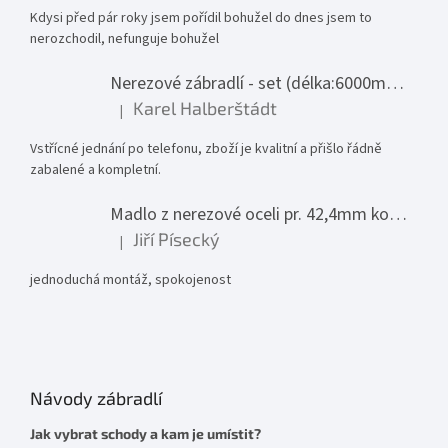
Kdysi před pár roky jsem pořídil bohužel do dnes jsem to
nerozchodil, nefunguje bohužel
Nerezové zábradlí - set (délka:6000mm x výška:1000mm)
Karel Halberštádt
|
Hodnocení produktu je 5 z 5 hvězdiček.
Vstřícné jednání po telefonu, zboží je kvalitní a přišlo řádně
zabalené a kompletní.
Madlo z nerezové oceli pr. 42,4mm komplet - model 0116 - 3000mm
Jiří Písecký
|
Hodnocení produktu je 5 z 5 hvězdiček.
jednoduchá montáž, spokojenost
Návody zábradlí
Jak vybrat schody a kam je umístit?