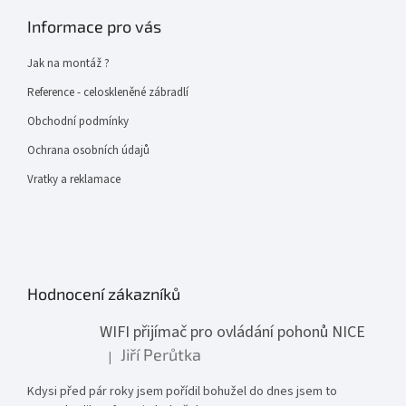
Informace pro vás
Jak na montáž ?
Reference - celoskleněné zábradlí
Obchodní podmínky
Ochrana osobních údajů
Vratky a reklamace
Hodnocení zákazníků
WIFI přijímač pro ovládání pohonů NICE
Jiří Perůtka
|
Hodnocení produktu je 1 z 5 hvězdiček.
Kdysi před pár roky jsem pořídil bohužel do dnes jsem to