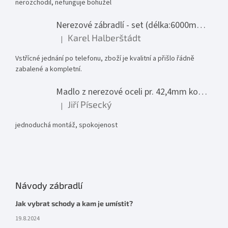
nerozchodil, nefunguje bohužel
Nerezové zábradlí - set (délka:6000mm x výška:1000mm)
Karel Halberštádt
|
Hodnocení produktu je 5 z 5 hvězdiček.
Vstřícné jednání po telefonu, zboží je kvalitní a přišlo řádně
zabalené a kompletní.
Madlo z nerezové oceli pr. 42,4mm komplet - model 0116 - 3000mm
Jiří Písecký
|
Hodnocení produktu je 5 z 5 hvězdiček.
jednoduchá montáž, spokojenost
Návody zábradlí
Jak vybrat schody a kam je umístit?
19.8.2024