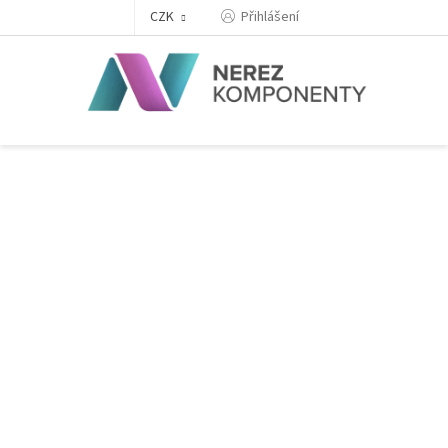
Přejít
Přihlášení
CZK
na
obsah