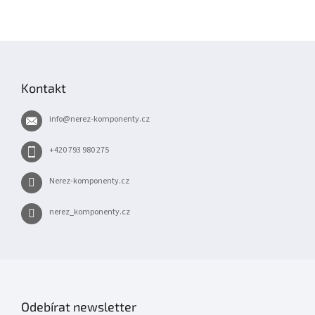
Z
á
p
Kontakt
a
t
info
@
nerez-komponenty.cz
í
+420 793 980 275
Nerez-komponenty.cz
nerez_komponenty.cz
Odebírat newsletter