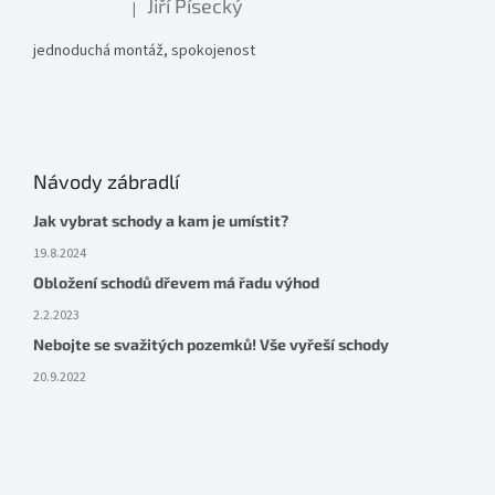
Jiří Písecký
|
Hodnocení produktu je 5 z 5 hvězdiček.
jednoduchá montáž, spokojenost
Návody zábradlí
Jak vybrat schody a kam je umístit?
19.8.2024
Obložení schodů dřevem má řadu výhod
2.2.2023
Nebojte se svažitých pozemků! Vše vyřeší schody
20.9.2022