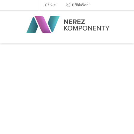
Přejít
Přihlášení
CZK
na
obsah