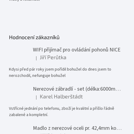
Hodnocení zákazníků
WIFI přijímač pro ovládání pohonů NICE
Jiří Perůtka
|
Hodnocení produktu je 1 z 5 hvězdiček.
Kdysi před pár roky jsem pořídil bohužel do dnes jsem to
nerozchodil, nefunguje bohužel
Nerezové zábradlí - set (délka:6000mm x výška:1000mm)
Karel Halberštádt
|
Hodnocení produktu je 5 z 5 hvězdiček.
Vstřícné jednání po telefonu, zboží je kvalitní a přišlo řádně
zabalené a kompletní.
Madlo z nerezové oceli pr. 42,4mm komplet - model 0116 - 3000mm