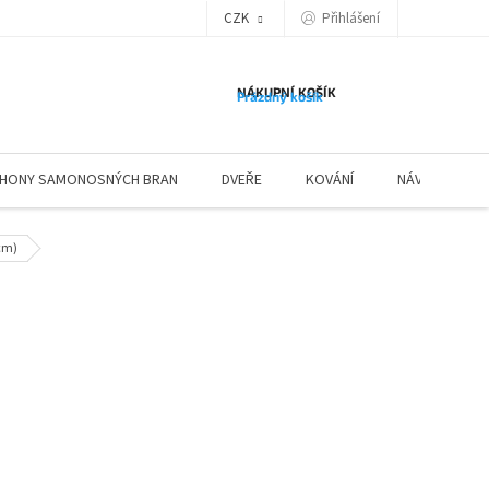
Přihlášení
CZK
NÁKUPNÍ KOŠÍK
Prázdný košík
HONY SAMONOSNÝCH BRAN
DVEŘE
KOVÁNÍ
NÁVODY ZÁBR
0cm)