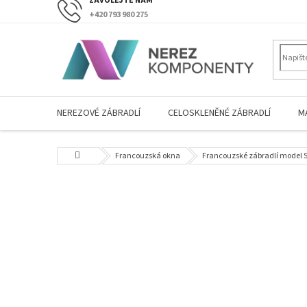
Přejít
+420 793 980 275
na
obsah
NEREZOVÉ ZÁBRADLÍ
CELOSKLENĚNÉ ZÁBRADLÍ
M
Domů
Francouzská okna
Francouzské zábradlí model S