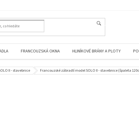
HLEDAT
ADLA
FRANCOUZSKÁ OKNA
HLINÍKOVÉ BRÁNY A PLOTY
PO
OLO II - stavebnice
Francouzské zábradlí model SOLO II - stavebnice (špaleta 12