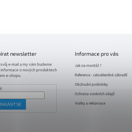
írat newsletter
Informace pro vás
 svůj e-mail a my vám budeme
Jak na montáž ?
t informace o nových produktech
Reference - celoskleněné zábradlí
em e-shopu.
Obchodní podmínky
il
Ochrana osobních údajů
Vratky a reklamace
ŘIHLÁSIT SE