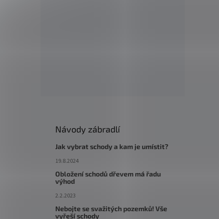
Návody zábradlí
Jak vybrat schody a kam je umístit?
19.8.2024
Obložení schodů dřevem má řadu
výhod
2.2.2023
Nebojte se svažitých pozemků! Vše
vyřeší schody