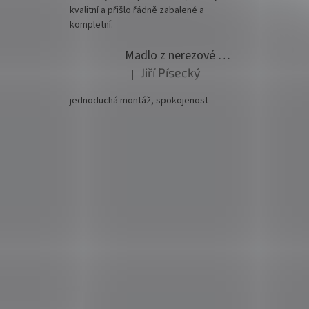
kvalitní a přišlo řádně zabalené a
kompletní.
Madlo z nerezové oceli pr. 42,4mm komplet - model 0116 - 3000mm
Jiří Písecký
|
Hodnocení produktu je 5 z 5 hvězdiček.
jednoduchá montáž, spokojenost