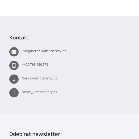
Z
á
p
Kontakt
a
t
info
@
nerez-komponenty.cz
í
+420 793 980 275
Nerez-komponenty.cz
nerez_komponenty.cz
Odebírat newsletter