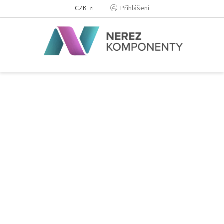
Přejít
Přihlášení
CZK
na
obsah