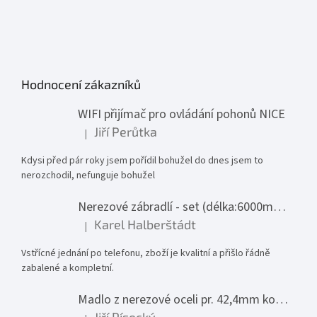
Hodnocení zákazníků
WIFI přijímač pro ovládání pohonů NICE
Jiří Perůtka
|
Hodnocení produktu je 1 z 5 hvězdiček.
Kdysi před pár roky jsem pořídil bohužel do dnes jsem to
nerozchodil, nefunguje bohužel
Nerezové zábradlí - set (délka:6000mm x výška:1000mm)
Karel Halberštádt
|
Hodnocení produktu je 5 z 5 hvězdiček.
Vstřícné jednání po telefonu, zboží je kvalitní a přišlo řádně
zabalené a kompletní.
Madlo z nerezové oceli pr. 42,4mm komplet - model 0116 - 3000mm