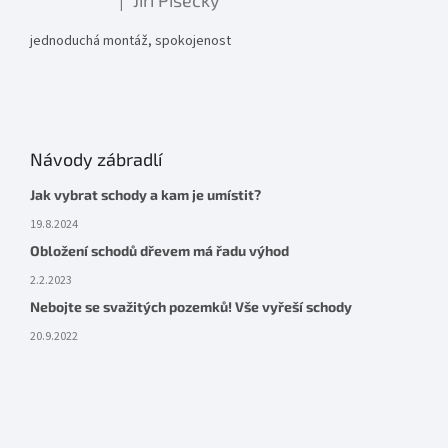
Jiří Písecký
|
Hodnocení produktu je 5 z 5 hvězdiček.
jednoduchá montáž, spokojenost
Návody zábradlí
Jak vybrat schody a kam je umístit?
19.8.2024
Obložení schodů dřevem má řadu výhod
2.2.2023
Nebojte se svažitých pozemků! Vše vyřeší schody
20.9.2022