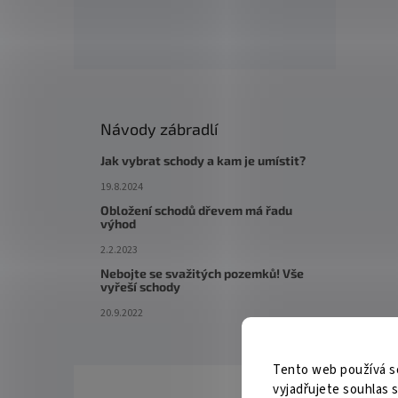
Návody zábradlí
Jak vybrat schody a kam je umístit?
19.8.2024
Obložení schodů dřevem má řadu
výhod
2.2.2023
Nebojte se svažitých pozemků! Vše
vyřeší schody
20.9.2022
Tento web používá s
vyjadřujete souhlas s