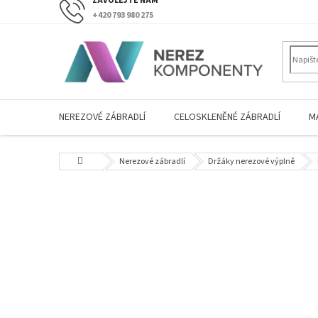
Přejít
+420 793 980 275
na
obsah
NEREZOVÉ ZÁBRADLÍ
CELOSKLENĚNÉ ZÁBRADLÍ
M
Domů
Nerezové zábradlí
Držáky nerezové výplně