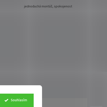
jednoduchá montáž, spokojenost
Souhlasím