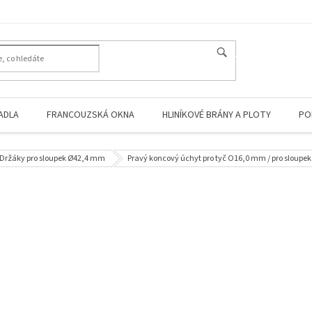
HLEDAT
ADLA
FRANCOUZSKÁ OKNA
HLINÍKOVÉ BRÁNY A PLOTY
PO
Držáky pro sloupek Ø42,4 mm
Pravý koncový úchyt pro tyč O16,0 mm / pro sloupek