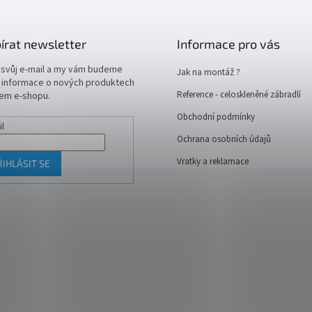
írat newsletter
Informace pro vás
 svůj e-mail a my vám budeme
Jak na montáž ?
t informace o nových produktech
Reference - celoskleněné zábradlí
em e-shopu.
Obchodní podmínky
il
Ochrana osobních údajů
Vratky a reklamace
ŘIHLÁSIT SE