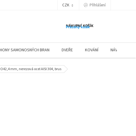
Přihlášení
CZK
NÁKUPNÍ KOŠÍK
Prázdný košík
HONY SAMONOSNÝCH BRAN
DVEŘE
KOVÁNÍ
NÁVODY ZÁBR
 O42,4 mm, nerezová ocel AISI 304, brus