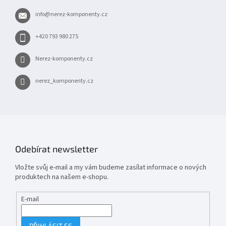
t
info
@
nerez-komponenty.cz
í
+420 793 980 275
Nerez-komponenty.cz
nerez_komponenty.cz
Odebírat newsletter
Vložte svůj e-mail a my vám budeme zasílat informace o nových
produktech na našem e-shopu.
E-mail
PŘIHLÁSIT SE