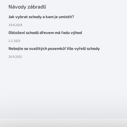
Návody zábradlí
Jak vybrat schody a kam je umístit?
19.8.2024
Obložení schodů dřevem má řadu výhod
2.2.2023
Nebojte se svažitých pozemků! Vše vyřeší schody
20.9.2022