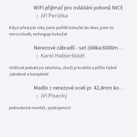
WIFI přijímač pro ovládání pohonů NICE
Jiří Perůtka
|
Hodnocení produktu je 1 z 5 hvězdiček.
Kdysi před pár roky jsem pořídil bohužel do dnes jsem to
nerozchodil, nefunguje bohužel
Nerezové zábradlí - set (délka:6000mm x výška:1000mm)
Karel Halberštádt
|
Hodnocení produktu je 5 z 5 hvězdiček.
Vstřícné jednání po telefonu, zboží je kvalitní a přišlo řádně
zabalené a kompletní.
Madlo z nerezové oceli pr. 42,4mm komplet - model 0116 - 3000mm
Jiří Písecký
|
Hodnocení produktu je 5 z 5 hvězdiček.
jednoduchá montáž, spokojenost