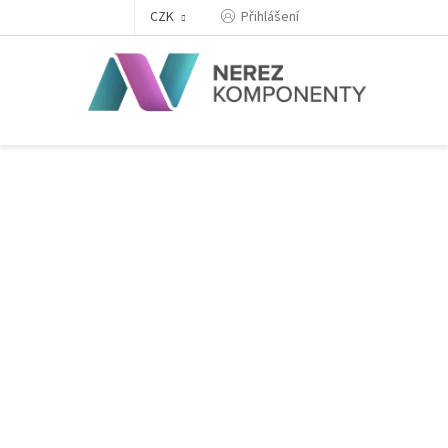
Přejít
Přihlášení
CZK
na
obsah