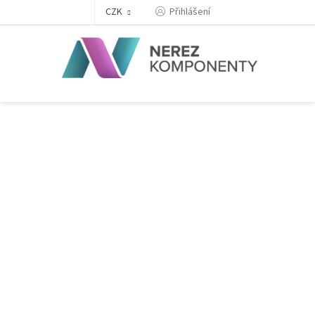
Přejít
Přihlášení
CZK
na
obsah