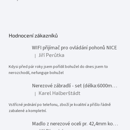
Hodnocení zákazníků
WIFI přijímač pro ovládání pohonů NICE
Jiří Perůtka
|
Hodnocení produktu je 1 z 5 hvězdiček.
Kdysi před pár roky jsem pořídil bohužel do dnes jsem to
nerozchodil, nefunguje bohužel
Nerezové zábradlí - set (délka:6000mm x výška:1000mm)
Karel Halberštádt
|
Hodnocení produktu je 5 z 5 hvězdiček.
Vstřícné jednání po telefonu, zboží je kvalitní a přišlo řádně
zabalené a kompletní.
Madlo z nerezové oceli pr. 42,4mm komplet - model 0116 - 3000mm