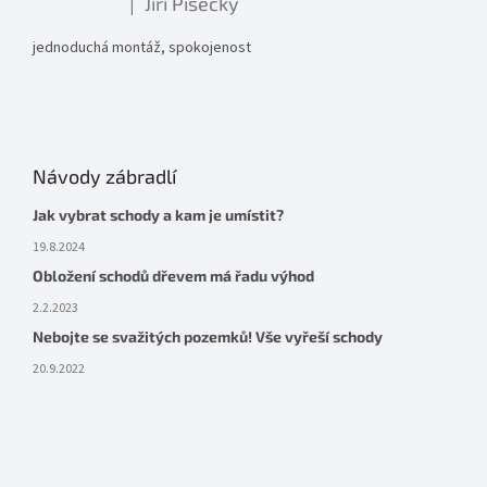
Jiří Písecký
|
Hodnocení produktu je 5 z 5 hvězdiček.
jednoduchá montáž, spokojenost
Návody zábradlí
Jak vybrat schody a kam je umístit?
19.8.2024
Obložení schodů dřevem má řadu výhod
2.2.2023
Nebojte se svažitých pozemků! Vše vyřeší schody
20.9.2022