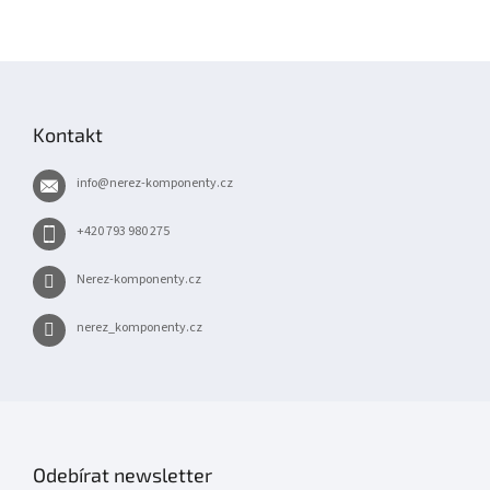
Z
á
p
Kontakt
a
t
info
@
nerez-komponenty.cz
í
+420 793 980 275
Nerez-komponenty.cz
nerez_komponenty.cz
Odebírat newsletter