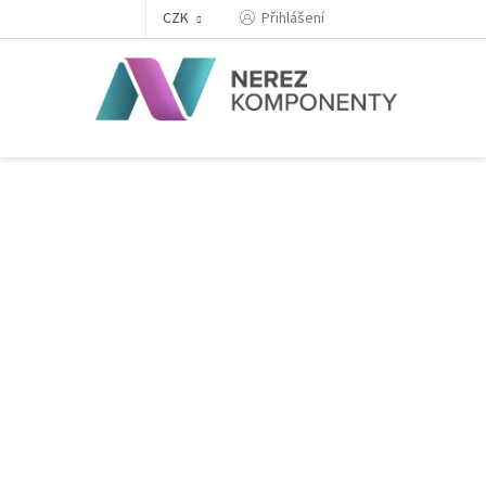
Přejít
Přihlášení
CZK
na
obsah