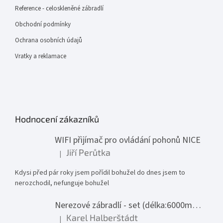
Reference - celoskleněné zábradlí
Obchodní podmínky
Ochrana osobních údajů
Vratky a reklamace
Hodnocení zákazníků
WIFI přijímač pro ovládání pohonů NICE
Jiří Perůtka
|
Hodnocení produktu je 1 z 5 hvězdiček.
Kdysi před pár roky jsem pořídil bohužel do dnes jsem to
nerozchodil, nefunguje bohužel
Nerezové zábradlí - set (délka:6000mm x výška:1000mm)
Karel Halberštádt
|
Hodnocení produktu je 5 z 5 hvězdiček.