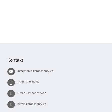
Z
á
p
Kontakt
a
t
info
@
nerez-komponenty.cz
í
+420 793 980 275
Nerez-komponenty.cz
nerez_komponenty.cz