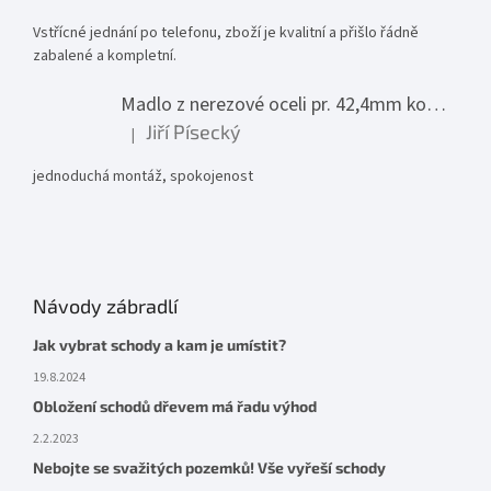
Vstřícné jednání po telefonu, zboží je kvalitní a přišlo řádně
zabalené a kompletní.
Madlo z nerezové oceli pr. 42,4mm komplet - model 0116 - 3000mm
Jiří Písecký
|
Hodnocení produktu je 5 z 5 hvězdiček.
jednoduchá montáž, spokojenost
Návody zábradlí
Jak vybrat schody a kam je umístit?
19.8.2024
Obložení schodů dřevem má řadu výhod
2.2.2023
Nebojte se svažitých pozemků! Vše vyřeší schody