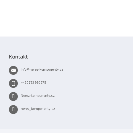
Z
á
p
Kontakt
a
t
info
@
nerez-komponenty.cz
í
+420 793 980 275
Nerez-komponenty.cz
nerez_komponenty.cz