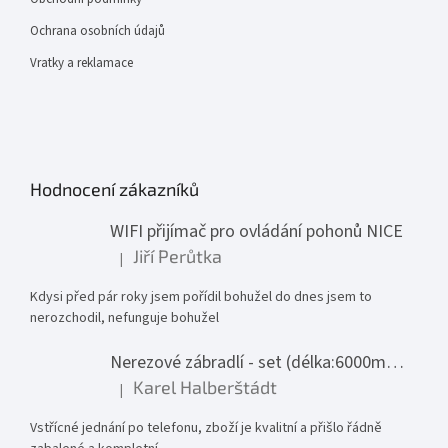
Ochrana osobních údajů
Vratky a reklamace
Hodnocení zákazníků
WIFI přijímač pro ovládání pohonů NICE
Jiří Perůtka
|
Hodnocení produktu je 1 z 5 hvězdiček.
Kdysi před pár roky jsem pořídil bohužel do dnes jsem to
nerozchodil, nefunguje bohužel
Nerezové zábradlí - set (délka:6000mm x výška:1000mm)
Karel Halberštádt
|
Hodnocení produktu je 5 z 5 hvězdiček.
Vstřícné jednání po telefonu, zboží je kvalitní a přišlo řádně