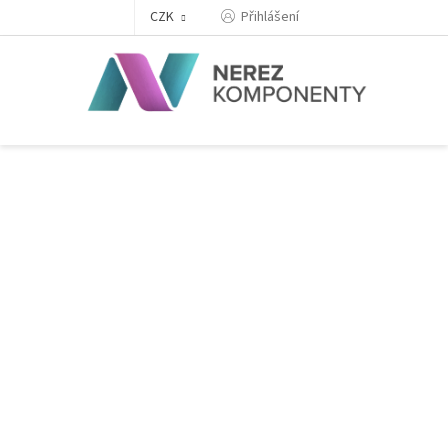
Přejít
Přihlášení
CZK
na
obsah