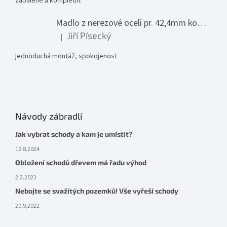
zabalené a kompletní.
Madlo z nerezové oceli pr. 42,4mm komplet - model 0116 - 3000mm
Jiří Písecký
|
Hodnocení produktu je 5 z 5 hvězdiček.
jednoduchá montáž, spokojenost
Návody zábradlí
Jak vybrat schody a kam je umístit?
19.8.2024
Obložení schodů dřevem má řadu výhod
2.2.2023
Nebojte se svažitých pozemků! Vše vyřeší schody
20.9.2022