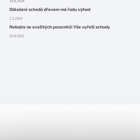
19.8.2024
Obložení schodů dřevem má řadu výhod
2.2.2023
Nebojte se svažitých pozemků! Vše vyřeší schody
20.9.2022