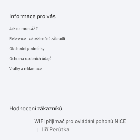
Informace pro vás
Jak na montáž ?
Reference - celoskleněné zábradlí
Obchodní podmínky
Ochrana osobních údajů
Vratky a reklamace
Hodnocení zákazníků
WIFI přijímač pro ovládání pohonů NICE
Jiří Perůtka
|
Hodnocení produktu je 1 z 5 hvězdiček.