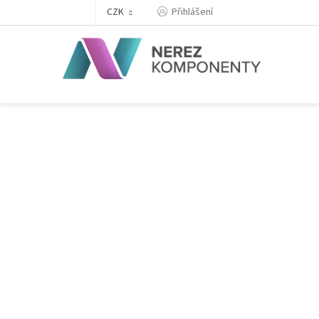
Přejít
Přihlášení
CZK
na
obsah