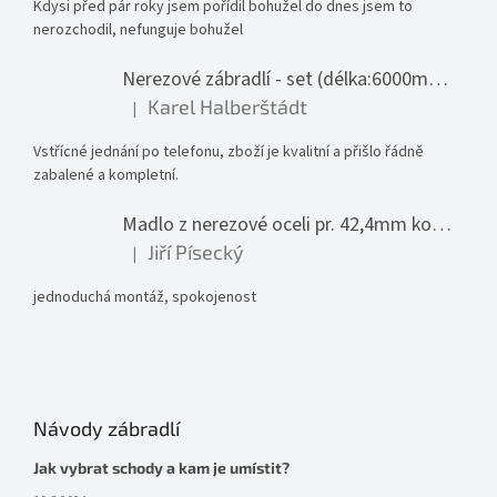
Kdysi před pár roky jsem pořídil bohužel do dnes jsem to
nerozchodil, nefunguje bohužel
Nerezové zábradlí - set (délka:6000mm x výška:1000mm)
Karel Halberštádt
|
Hodnocení produktu je 5 z 5 hvězdiček.
Vstřícné jednání po telefonu, zboží je kvalitní a přišlo řádně
zabalené a kompletní.
Madlo z nerezové oceli pr. 42,4mm komplet - model 0116 - 3000mm
Jiří Písecký
|
Hodnocení produktu je 5 z 5 hvězdiček.
jednoduchá montáž, spokojenost
Návody zábradlí
Jak vybrat schody a kam je umístit?