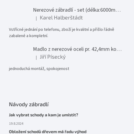
Nerezové zábradlí - set (délka:6000mm x výška:1000mm)
Karel Halberštádt
|
Hodnocení produktu je 5 z 5 hvězdiček.
Vstřícné jednání po telefonu, zboží je kvalitní a přišlo řádně
zabalené a kompletní.
Madlo z nerezové oceli pr. 42,4mm komplet - model 0116 - 3000mm
Jiří Písecký
|
Hodnocení produktu je 5 z 5 hvězdiček.
jednoduchá montáž, spokojenost
Návody zábradlí
Jak vybrat schody a kam je umístit?
19.8.2024
Obložení schodů dřevem má řadu výhod