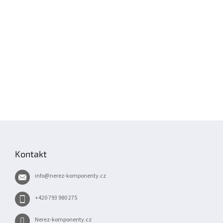
Z
á
p
Kontakt
a
t
info
@
nerez-komponenty.cz
í
+420 793 980 275
Nerez-komponenty.cz