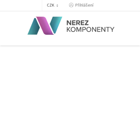
Přejít
Přihlášení
CZK
na
obsah