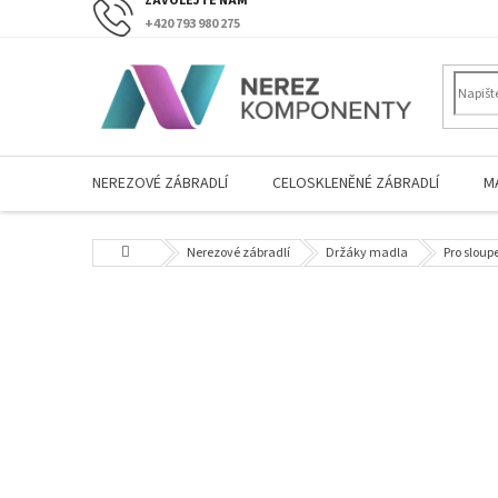
Přejít
+420 793 980 275
na
obsah
NEREZOVÉ ZÁBRADLÍ
CELOSKLENĚNÉ ZÁBRADLÍ
M
Domů
Nerezové zábradlí
Držáky madla
Pro sloup