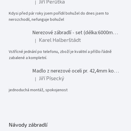
Jiří Perůtka
|
Hodnocení produktu je 1 z 5 hvězdiček.
Kdysi před pár roky jsem pořídil bohužel do dnes jsem to
nerozchodil, nefunguje bohužel
Nerezové zábradlí - set (délka:6000mm x výška:1000mm)
Karel Halberštádt
|
Hodnocení produktu je 5 z 5 hvězdiček.
Vstřícné jednání po telefonu, zboží je kvalitní a přišlo řádně
zabalené a kompletní.
Madlo z nerezové oceli pr. 42,4mm komplet - model 0116 - 3000mm
Jiří Písecký
|
Hodnocení produktu je 5 z 5 hvězdiček.
jednoduchá montáž, spokojenost
Návody zábradlí