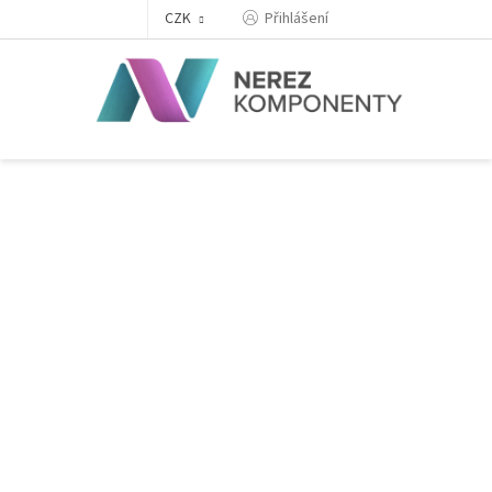
Přejít
Přihlášení
CZK
na
obsah