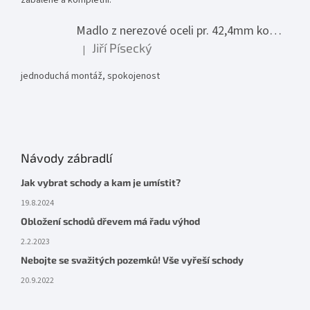
zabalené a kompletní.
Madlo z nerezové oceli pr. 42,4mm komplet - model 0116 - 3000mm
Jiří Písecký
|
Hodnocení produktu je 5 z 5 hvězdiček.
jednoduchá montáž, spokojenost
Návody zábradlí
Jak vybrat schody a kam je umístit?
19.8.2024
Obložení schodů dřevem má řadu výhod
2.2.2023
Nebojte se svažitých pozemků! Vše vyřeší schody
20.9.2022