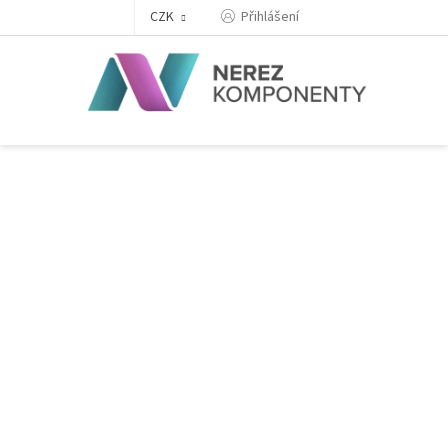
Přejít
Přihlášení
CZK
na
obsah