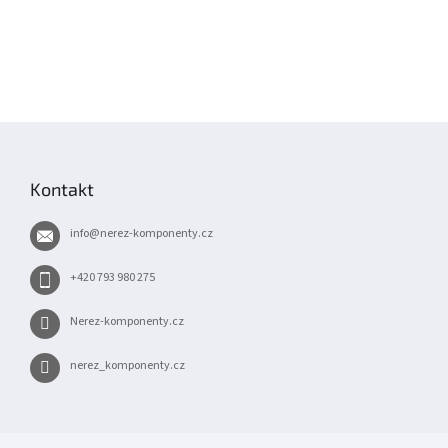
Z
á
p
Kontakt
a
t
info
@
nerez-komponenty.cz
í
+420 793 980 275
Nerez-komponenty.cz
nerez_komponenty.cz