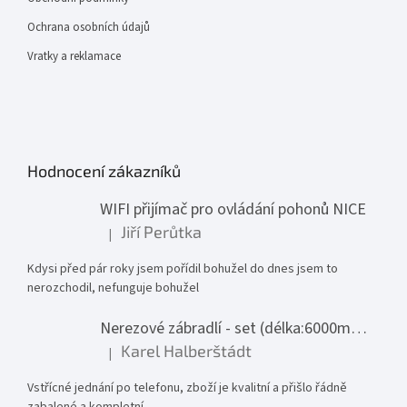
Ochrana osobních údajů
Vratky a reklamace
Hodnocení zákazníků
WIFI přijímač pro ovládání pohonů NICE
Jiří Perůtka
|
Hodnocení produktu je 1 z 5 hvězdiček.
Kdysi před pár roky jsem pořídil bohužel do dnes jsem to
nerozchodil, nefunguje bohužel
Nerezové zábradlí - set (délka:6000mm x výška:1000mm)
Karel Halberštádt
|
Hodnocení produktu je 5 z 5 hvězdiček.
Vstřícné jednání po telefonu, zboží je kvalitní a přišlo řádně