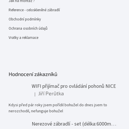
Jak na montáž ?
Reference - celoskleněné zábradlí
Obchodní podmínky
Ochrana osobních údajů
Vratky a reklamace
Hodnocení zákazníků
WIFI přijímač pro ovládání pohonů NICE
Jiří Perůtka
|
Hodnocení produktu je 1 z 5 hvězdiček.
Kdysi před pár roky jsem pořídil bohužel do dnes jsem to
nerozchodil, nefunguje bohužel
Nerezové zábradlí - set (délka:6000mm x výška:1000mm)