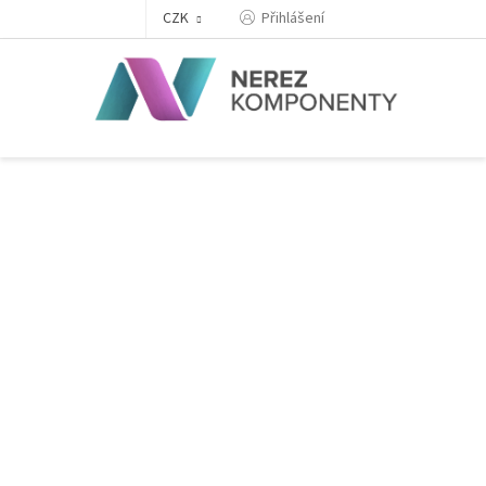
Přejít
Přihlášení
CZK
na
obsah