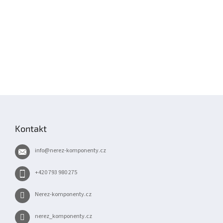
Z
á
p
Kontakt
a
t
info
@
nerez-komponenty.cz
í
+420 793 980 275
Nerez-komponenty.cz
nerez_komponenty.cz