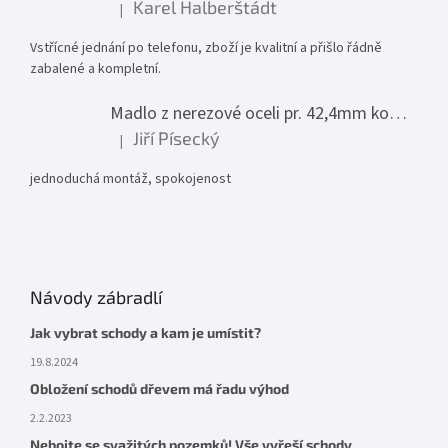
Karel Halberštádt
|
Hodnocení produktu je 5 z 5 hvězdiček.
Vstřícné jednání po telefonu, zboží je kvalitní a přišlo řádně
zabalené a kompletní.
Madlo z nerezové oceli pr. 42,4mm komplet - model 0116 - 3000mm
Jiří Písecký
|
Hodnocení produktu je 5 z 5 hvězdiček.
jednoduchá montáž, spokojenost
Návody zábradlí
Jak vybrat schody a kam je umístit?
19.8.2024
Obložení schodů dřevem má řadu výhod
2.2.2023
Nebojte se svažitých pozemků! Vše vyřeší schody