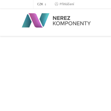
Přejít
Přihlášení
CZK
na
obsah