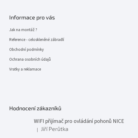
Informace pro vás
Jak na montáž ?
Reference - celoskleněné zábradlí
Obchodní podmínky
Ochrana osobních údajů
Vratky a reklamace
Hodnocení zákazníků
WIFI přijímač pro ovládání pohonů NICE
Jiří Perůtka
|
Hodnocení produktu je 1 z 5 hvězdiček.