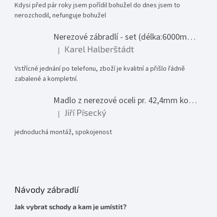
Kdysi před pár roky jsem pořídil bohužel do dnes jsem to
nerozchodil, nefunguje bohužel
Nerezové zábradlí - set (délka:6000mm x výška:1000mm)
Karel Halberštádt
|
Hodnocení produktu je 5 z 5 hvězdiček.
Vstřícné jednání po telefonu, zboží je kvalitní a přišlo řádně
zabalené a kompletní.
Madlo z nerezové oceli pr. 42,4mm komplet - model 0116 - 3000mm
Jiří Písecký
|
Hodnocení produktu je 5 z 5 hvězdiček.
jednoduchá montáž, spokojenost
Návody zábradlí
Jak vybrat schody a kam je umístit?