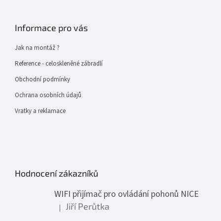
Informace pro vás
Jak na montáž ?
Reference - celoskleněné zábradlí
Obchodní podmínky
Ochrana osobních údajů
Vratky a reklamace
Hodnocení zákazníků
WIFI přijímač pro ovládání pohonů NICE
Jiří Perůtka
|
Hodnocení produktu je 1 z 5 hvězdiček.