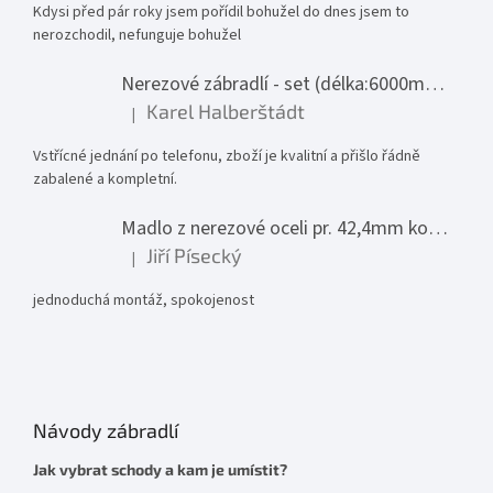
Kdysi před pár roky jsem pořídil bohužel do dnes jsem to
nerozchodil, nefunguje bohužel
Nerezové zábradlí - set (délka:6000mm x výška:1000mm)
Karel Halberštádt
|
Hodnocení produktu je 5 z 5 hvězdiček.
Vstřícné jednání po telefonu, zboží je kvalitní a přišlo řádně
zabalené a kompletní.
Madlo z nerezové oceli pr. 42,4mm komplet - model 0116 - 3000mm
Jiří Písecký
|
Hodnocení produktu je 5 z 5 hvězdiček.
jednoduchá montáž, spokojenost
Návody zábradlí
Jak vybrat schody a kam je umístit?