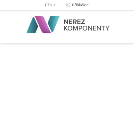
Přejít
Přihlášení
CZK
na
obsah