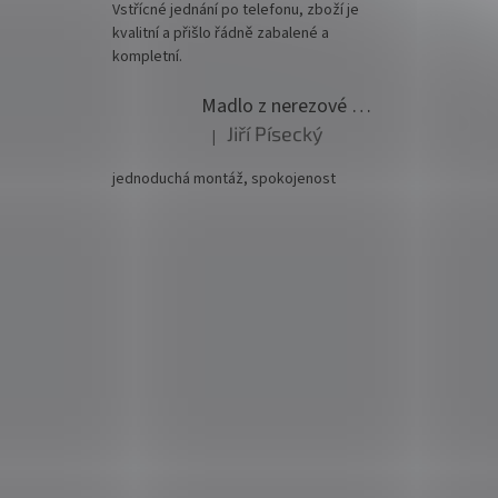
Vstřícné jednání po telefonu, zboží je
kvalitní a přišlo řádně zabalené a
kompletní.
Madlo z nerezové oceli pr. 42,4mm komplet - model 0116 - 3000mm
Jiří Písecký
|
Hodnocení produktu je 5 z 5 hvězdiček.
jednoduchá montáž, spokojenost