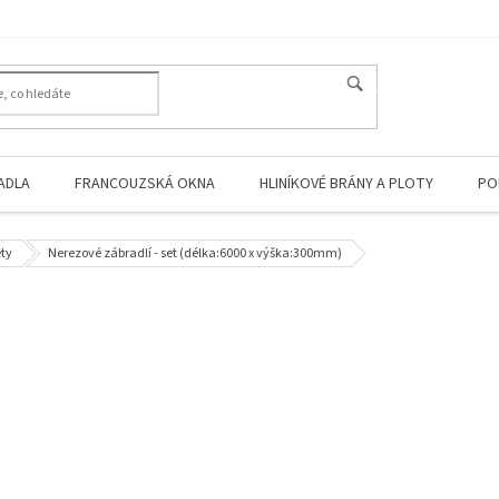
HLEDAT
ADLA
FRANCOUZSKÁ OKNA
HLINÍKOVÉ BRÁNY A PLOTY
PO
ety
Nerezové zábradlí - set (délka:6000 x výška:300mm)