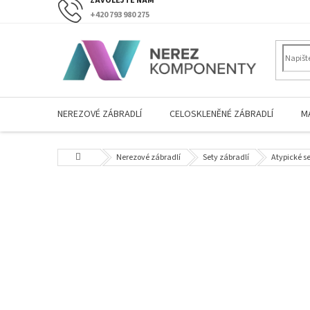
Přejít
+420 793 980 275
na
obsah
NEREZOVÉ ZÁBRADLÍ
CELOSKLENĚNÉ ZÁBRADLÍ
M
Domů
Nerezové zábradlí
Sety zábradlí
Atypické s