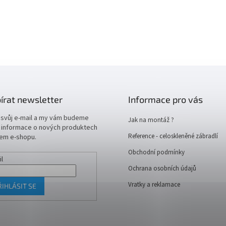
írat newsletter
Informace pro vás
 svůj e-mail a my vám budeme
Jak na montáž ?
t informace o nových produktech
Reference - celoskleněné zábradlí
em e-shopu.
Obchodní podmínky
il
Ochrana osobních údajů
Vratky a reklamace
ŘIHLÁSIT SE