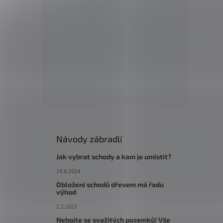
Návody zábradlí
Jak vybrat schody a kam je umístit?
19.8.2024
Obložení schodů dřevem má řadu
výhod
2.2.2023
Nebojte se svažitých pozemků! Vše