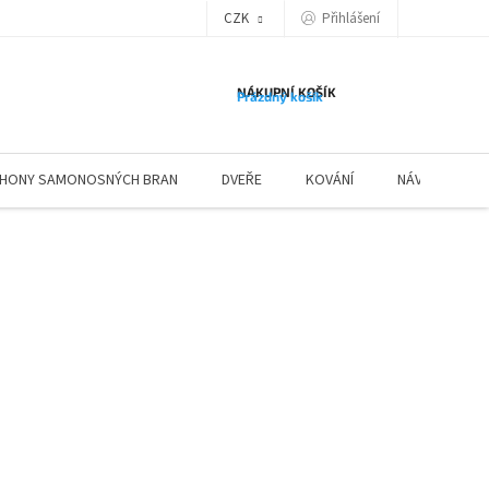
Přihlášení
CZK
NÁKUPNÍ KOŠÍK
Prázdný košík
HONY SAMONOSNÝCH BRAN
DVEŘE
KOVÁNÍ
NÁVODY ZÁBR