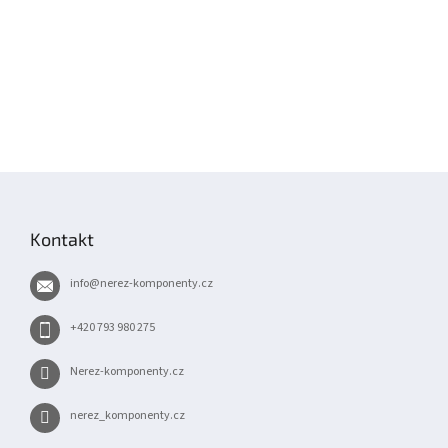
Z
á
p
Kontakt
a
t
info
@
nerez-komponenty.cz
í
+420 793 980 275
Nerez-komponenty.cz
nerez_komponenty.cz