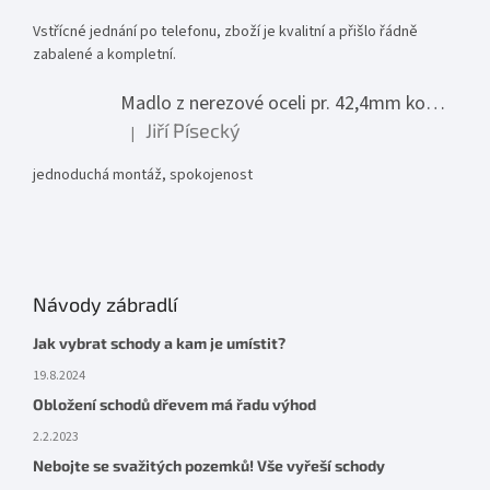
Vstřícné jednání po telefonu, zboží je kvalitní a přišlo řádně
zabalené a kompletní.
Madlo z nerezové oceli pr. 42,4mm komplet - model 0116 - 3000mm
Jiří Písecký
|
Hodnocení produktu je 5 z 5 hvězdiček.
jednoduchá montáž, spokojenost
Návody zábradlí
Jak vybrat schody a kam je umístit?
19.8.2024
Obložení schodů dřevem má řadu výhod
2.2.2023
Nebojte se svažitých pozemků! Vše vyřeší schody