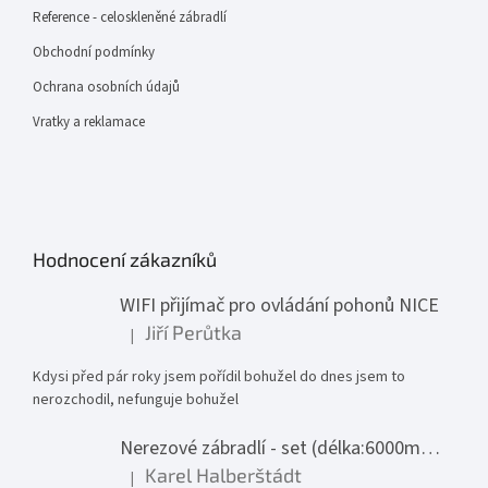
Reference - celoskleněné zábradlí
Obchodní podmínky
Ochrana osobních údajů
Vratky a reklamace
Hodnocení zákazníků
WIFI přijímač pro ovládání pohonů NICE
Jiří Perůtka
|
Hodnocení produktu je 1 z 5 hvězdiček.
Kdysi před pár roky jsem pořídil bohužel do dnes jsem to
nerozchodil, nefunguje bohužel
Nerezové zábradlí - set (délka:6000mm x výška:1000mm)
Karel Halberštádt
|
Hodnocení produktu je 5 z 5 hvězdiček.