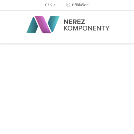
Přejít
Přihlášení
CZK
na
obsah