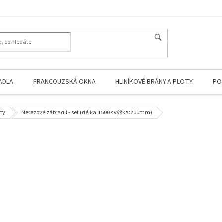
HLEDAT
ADLA
FRANCOUZSKÁ OKNA
HLINÍKOVÉ BRÁNY A PLOTY
PO
ety
Nerezové zábradlí - set (délka:1500 x výška:200mm)