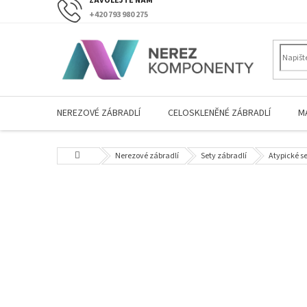
Přejít
+420 793 980 275
na
obsah
NEREZOVÉ ZÁBRADLÍ
CELOSKLENĚNÉ ZÁBRADLÍ
M
Domů
Nerezové zábradlí
Sety zábradlí
Atypické s