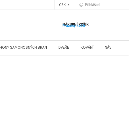
Přihlášení
CZK
NÁKUPNÍ KOŠÍK
Prázdný košík
HONY SAMONOSNÝCH BRAN
DVEŘE
KOVÁNÍ
NÁVODY ZÁBR