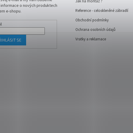
 svůj e-mail a my vám budeme
Jak na montáž ?
t informace o nových produktech
Reference - celoskleněné zábradlí
em e-shopu.
Obchodní podmínky
il
Ochrana osobních údajů
Vratky a reklamace
ŘIHLÁSIT SE